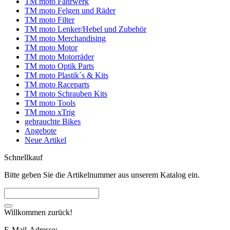
TM moto Fahrwerk
TM moto Felgen und Räder
TM moto Filter
TM moto Lenker/Hebel und Zubehör
TM moto Merchandising
TM moto Motor
TM moto Motorräder
TM moto Optik Parts
TM moto Plastik´s & Kits
TM moto Raceparts
TM moto Schrauben Kits
TM moto Tools
TM moto xTrig
gebrauchte Bikes
Angebote
Neue Artikel
Schnellkauf
Bitte geben Sie die Artikelnummer aus unserem Katalog ein.
Willkommen zurück!
E-Mail-Adresse: