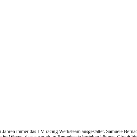
tzten Jahren immer das TM racing Werksteam ausgestattet. Samuele Be
e im Wissen, dass sie auch im Renneinsatz bestehen können. Circuit bi