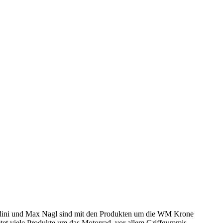
rnadini und Max Nagl sind mit den Produkten um die WM Krone
etet viele Produkte um das Motorrad, vor allem Griffgummis,