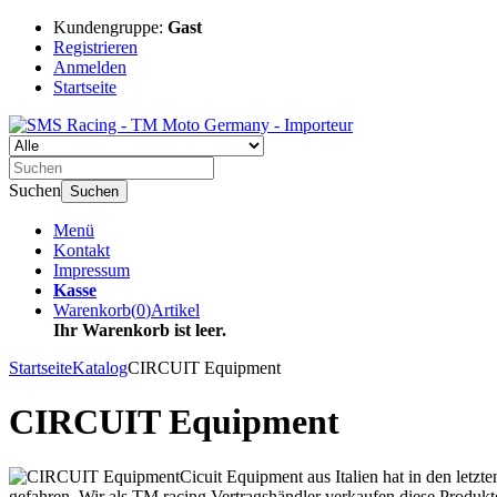
Kundengruppe:
Gast
Registrieren
Anmelden
Startseite
Suchen
Suchen
Menü
Kontakt
Impressum
Kasse
Warenkorb
(
0
)
Artikel
Ihr Warenkorb ist leer.
Startseite
Katalog
CIRCUIT Equipment
CIRCUIT Equipment
Cicuit Equipment aus Italien hat in den le
gefahren. Wir als TM racing Vertragshändler verkaufen diese Produkt