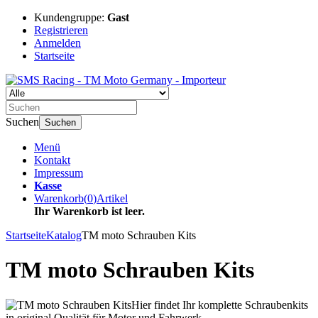
Kundengruppe:
Gast
Registrieren
Anmelden
Startseite
Suchen
Suchen
Menü
Kontakt
Impressum
Kasse
Warenkorb
(
0
)
Artikel
Ihr Warenkorb ist leer.
Startseite
Katalog
TM moto Schrauben Kits
TM moto Schrauben Kits
Hier findet Ihr komplette Schraubenkits
in original Qualität für Motor und Fahrwerk.