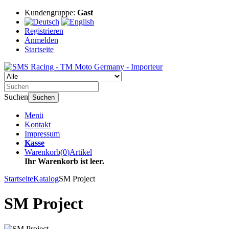
Kundengruppe:
Gast
Registrieren
Anmelden
Startseite
Suchen
Suchen
Menü
Kontakt
Impressum
Kasse
Warenkorb
(
0
)
Artikel
Ihr Warenkorb ist leer.
Startseite
Katalog
SM Project
SM Project