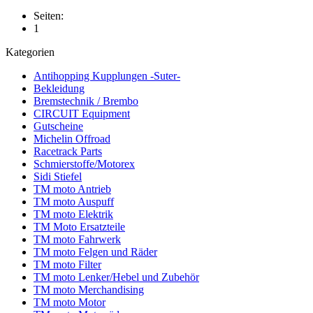
Seiten:
1
Kategorien
Antihopping Kupplungen -Suter-
Bekleidung
Bremstechnik / Brembo
CIRCUIT Equipment
Gutscheine
Michelin Offroad
Racetrack Parts
Schmierstoffe/Motorex
Sidi Stiefel
TM moto Antrieb
TM moto Auspuff
TM moto Elektrik
TM Moto Ersatzteile
TM moto Fahrwerk
TM moto Felgen und Räder
TM moto Filter
TM moto Lenker/Hebel und Zubehör
TM moto Merchandising
TM moto Motor