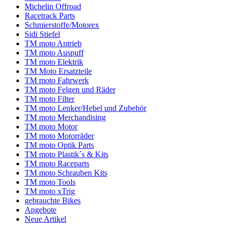
Michelin Offroad
Racetrack Parts
Schmierstoffe/Motorex
Sidi Stiefel
TM moto Antrieb
TM moto Auspuff
TM moto Elektrik
TM Moto Ersatzteile
TM moto Fahrwerk
TM moto Felgen und Räder
TM moto Filter
TM moto Lenker/Hebel und Zubehör
TM moto Merchandising
TM moto Motor
TM moto Motorräder
TM moto Optik Parts
TM moto Plastik´s & Kits
TM moto Raceparts
TM moto Schrauben Kits
TM moto Tools
TM moto xTrig
gebrauchte Bikes
Angebote
Neue Artikel