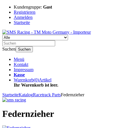
Kundengruppe:
Gast
Registrieren
Anmelden
Startseite
Suchen
Suchen
Menü
Kontakt
Impressum
Kasse
Warenkorb
(
0
)
Artikel
Ihr Warenkorb ist leer.
Startseite
Katalog
Racetrack Parts
Federnzieher
Federnzieher