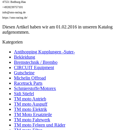
47551 Bedburg-Hau
+4928239757101
info@sms-racing.de
https://sms-racing.de/
Diesen Artikel haben wir am 01.02.2016 in unseren Katalog
aufgenommen.
Kategorien
Antihopping Kupplungen -Suter-
Bekleidung
Bremstechnik / Brembo
CIRCUIT Equipment
Gutscheine
Michelin Offroad
Racetrack Parts
Schmierstoffe/Motorex
Sidi Stiefel
TM moto Antrieb
TM moto Auspuff
TM moto Elektrik
TM Moto Ersatzteile
TM moto Fahrwerk
TM moto Felgen und Räder