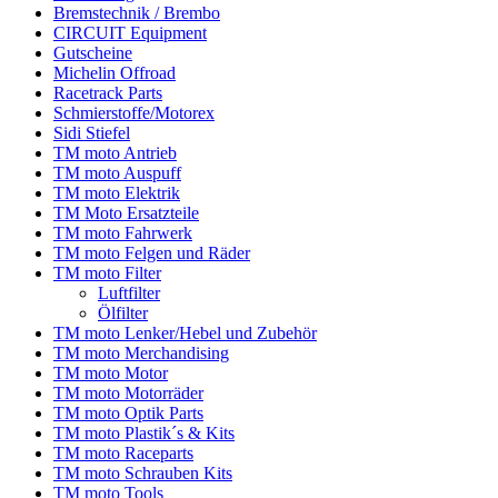
Bremstechnik / Brembo
CIRCUIT Equipment
Gutscheine
Michelin Offroad
Racetrack Parts
Schmierstoffe/Motorex
Sidi Stiefel
TM moto Antrieb
TM moto Auspuff
TM moto Elektrik
TM Moto Ersatzteile
TM moto Fahrwerk
TM moto Felgen und Räder
TM moto Filter
Luftfilter
Ölfilter
TM moto Lenker/Hebel und Zubehör
TM moto Merchandising
TM moto Motor
TM moto Motorräder
TM moto Optik Parts
TM moto Plastik´s & Kits
TM moto Raceparts
TM moto Schrauben Kits
TM moto Tools