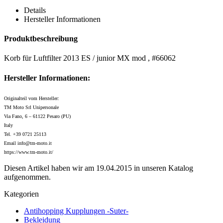
Details
Hersteller Informationen
Produktbeschreibung
Korb für Luftfilter 2013 ES / junior MX mod , #66062
Hersteller Informationen:
Originalteil vom Hersteller:
TM Moto Srl Unipersonale
Via Fano, 6 – 61122 Pesaro (PU)
Italy
Tel. +39 0721 25113
Email info@tm-moto.it
https://www.tm-moto.it/
Diesen Artikel haben wir am 19.04.2015 in unseren Katalog
aufgenommen.
Kategorien
Antihopping Kupplungen -Suter-
Bekleidung