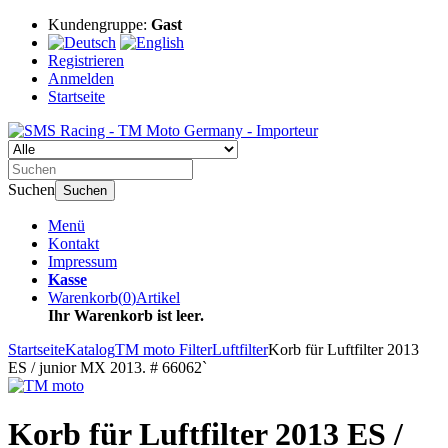
Kundengruppe:
Gast
Registrieren
Anmelden
Startseite
Suchen
Suchen
Menü
Kontakt
Impressum
Kasse
Warenkorb
(
0
)
Artikel
Ihr Warenkorb ist leer.
Startseite
Katalog
TM moto Filter
Luftfilter
Korb für Luftfilter 2013
ES / junior MX 2013. # 66062`
Korb für Luftfilter 2013 ES /