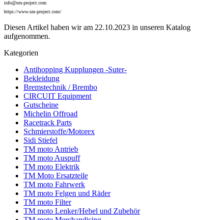
info@sm-project.com
https://www.sm-project.com/
Diesen Artikel haben wir am 22.10.2023 in unseren Katalog
aufgenommen.
Kategorien
Antihopping Kupplungen -Suter-
Bekleidung
Bremstechnik / Brembo
CIRCUIT Equipment
Gutscheine
Michelin Offroad
Racetrack Parts
Schmierstoffe/Motorex
Sidi Stiefel
TM moto Antrieb
TM moto Auspuff
TM moto Elektrik
TM Moto Ersatzteile
TM moto Fahrwerk
TM moto Felgen und Räder
TM moto Filter
TM moto Lenker/Hebel und Zubehör
TM moto Merchandising