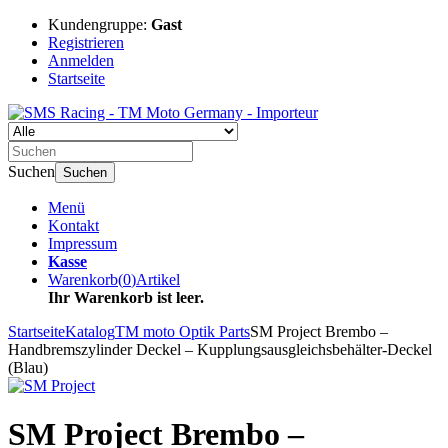
Kundengruppe:
Gast
Registrieren
Anmelden
Startseite
Suchen
Suchen
Menü
Kontakt
Impressum
Kasse
Warenkorb
(
0
)
Artikel
Ihr Warenkorb ist leer.
Startseite
Katalog
TM moto Optik Parts
SM Project Brembo –
Handbremszylinder Deckel – Kupplungsausgleichsbehälter-Deckel
(Blau)
SM Project Brembo –